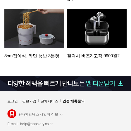
8cm접이식, 라면 햇반 3분컷!
갤럭시 버즈3 고작 9900원?
로그인
간편가입
전체서비스
입점/제휴문의
(주)휴먼웍스 사업자 정보
E-mail :
help@appstory.co.kr