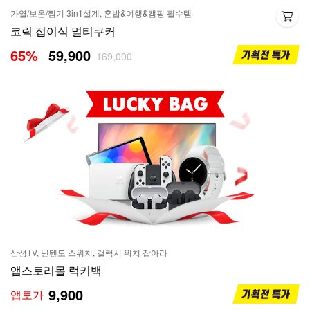
가열/보온/찜기 3in1설계, 혼밥&여행&캠핑 필수템
코릭 접이식 멀티쿠커
65
%
59,900
169,000
삼성TV, 닌텐도 스위치, 갤럭시 워치 잡아라
앱스토리몰 럭키백
9,900
앱토가