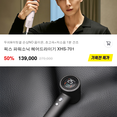
두피&머릿결 손상NO 음이온, 초고속+저소음 1분 건조
픽스 파워소닉 헤어드라이기 XHS-701
50
%
139,000
279,000