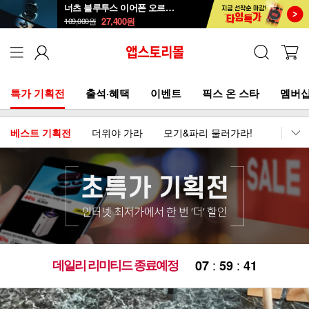
너츠 블루투스 이어폰 오르골 T90
27,400
원
109,000
원
특가 기획전
출석·혜택
이벤트
픽스 온 스타
멤버십
베스트 기획전
더위야 가라
모기&파리 물러가라!
이어폰
데일리 리미티드 종료예정
:
:
0
7
5
9
4
0