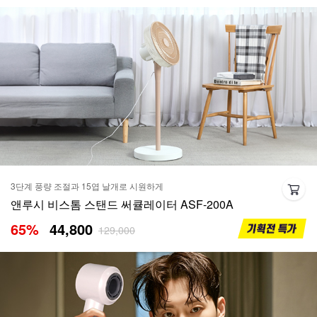
3단계 풍량 조절과 15엽 날개로 시원하게
앤루시 비스톰 스탠드 써큘레이터 ASF-200A
65
%
44,800
129,000