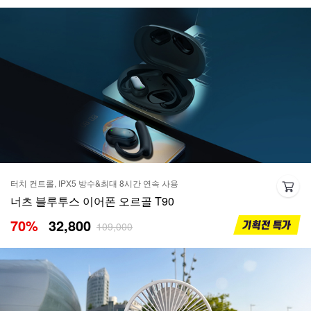
터치 컨트롤, IPX5 방수&최대 8시간 연속 사용
너츠 블루투스 이어폰 오르골 T90
70
%
32,800
109,000