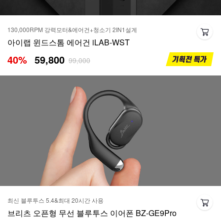
130,000RPM 강력모터&에어건+청소기 2IN1설계
아이랩 윈드스톰 에어건 iLAB-WST
40
%
59,800
99,000
최신 블루투스 5.4&최대 20시간 사용
브리츠 오픈형 무선 블루투스 이어폰 BZ-GE9Pro