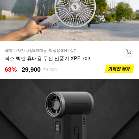
최대 17시간 사용&휴대용+탁상용 2IN1 설계
픽스 빅팬 휴대용 무선 선풍기 XPF-702
63
%
29,900
79,800