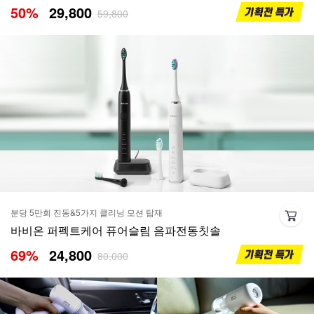
50
%
29,800
59,800
분당 5만회 진동&5가지 클리닝 모션 탑재
바비온 퍼펙트케어 퓨어슬림 음파전동칫솔
69
%
24,800
80,000