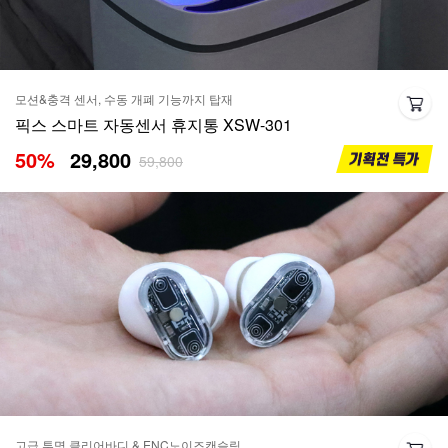
모션&충격 센서, 수동 개폐 기능까지 탑재
픽스 스마트 자동센서 휴지통 XSW-301
50
%
29,800
59,800
고급 투명 클리어바디 & ENC노이즈캔슬링