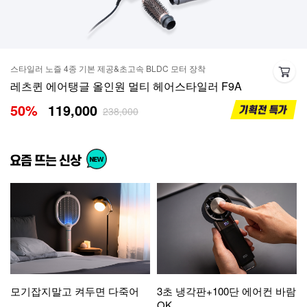
스타일러 노즐 4종 기본 제공&초고속 BLDC 모터 장착
레츠퀸 에어탱글 올인원 멀티 헤어스타일러 F9A
50
%
119,000
238,000
모기잡지말고 켜두면 다죽어
3초 냉각판+100단 에어컨 바람
OK