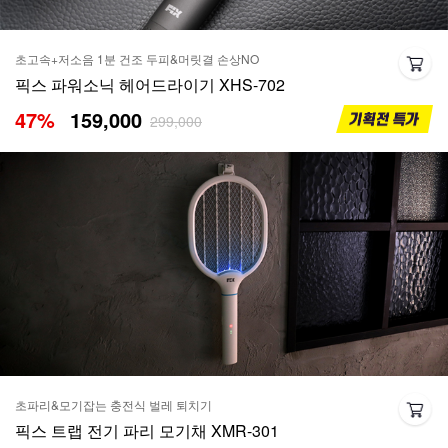
초고속+저소음 1분 건조 두피&머릿결 손상NO
픽스 파워소닉 헤어드라이기 XHS-702
47
%
159,000
299,000
초파리&모기잡는 충전식 벌레 퇴치기
픽스 트랩 전기 파리 모기채 XMR-301