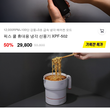
12,000RPM+100단 강풍+3초 급속 냉각 에어컨 모드
픽스 쿨 휴대용 냉각 선풍기 XPF-502
50
%
29,800
59,800