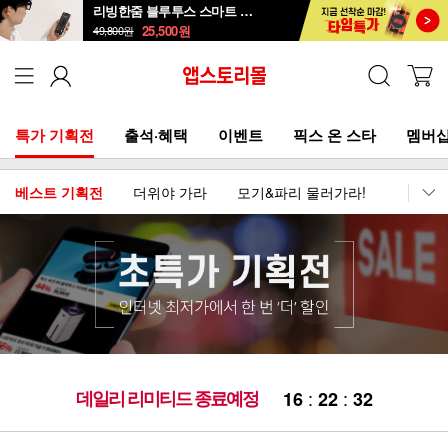
리빙한줌 블루투스 스마트 안경 선글라스
25,500
원
49,800
원
특가 기획전
출석·혜택
이벤트
픽스 온 스타
멤버십
베스트 기획전
더위야 가라
모기&파리 물러가라!
이어폰
데일리 리미티드 종료예정
:
:
1
6
2
2
3
2