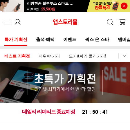
리빙한줌 블루투스 스마트 안경 선글라스
25,500
원
49,800
원
특가 기획전
출석·혜택
이벤트
픽스 온 스타
멤버십
베스트 기획전
더위야 가라
모기&파리 물러가라!
이어폰
데일리 리미티드 종료예정
:
:
2
1
5
0
4
1