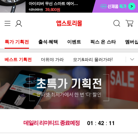
아이리버 무선 스마트 에어펌프 AP-200W
39,800
원
129,000
원
특가 기획전
출석·혜택
이벤트
픽스 온 스타
멤버십
베스트 기획전
더위야 가라
모기&파리 물러가라!
이어폰
데일리 리미티드 종료예정
:
:
0
1
4
2
1
1