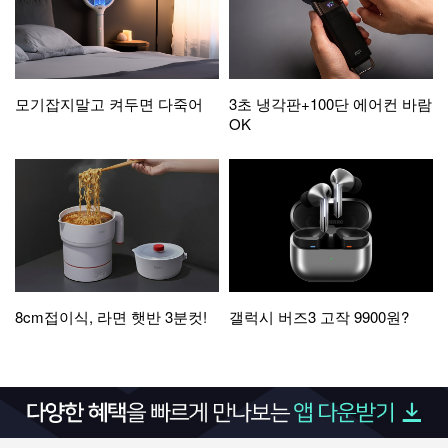
모기잡지말고 켜두면 다죽어
3초 냉각판+100단 에어컨 바람
OK
8cm접이식, 라면 햇반 3분컷!
갤럭시 버즈3 고작 9900원?