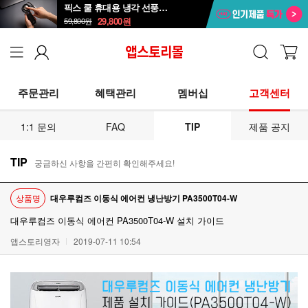
픽스 쿨 휴대용 냉각 선풍기 XPF-502
29,800
원
59,800
원
주문관리
혜택관리
멤버십
고객센터
1:1 문의
FAQ
TIP
제품 공지
TIP
궁금하신 사항을 간편히 확인해주세요!
상품명
대우루컴즈 이동식 에어컨 냉난방기 PA3500T04-W
대우루컴즈 이동식 에어컨 PA3500T04-W 설치 가이드
앱스토리영자
2019-07-11 10:54