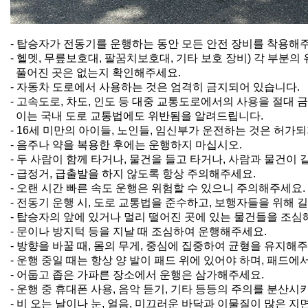
- 탑승자가 전동기를 운행하는 동안 모든 안전 장비를 착용해
- 헬멧, 무릎보호대, 팔꿈치보호대, 기타 보호 장비) 각 부분
풀어진 곳은 없는지 확인해주세요.
- 자동차 도로에서 사용하는 것은 엄격히 금지되어 있습니다.
- 고속도로, 차도, 인도 등 대중 교통도로에서의 사용을 절대 
이는 국내 도로 교통법에도 위반됨을 알려드립니다.
- 16세 미만의 아이들, 노인들, 임신부가 운전하는 것은 허가
- 음주나 약을 복용한 후에는 운행하지 마십시오.
- 두 사람이 함께 타거나, 물건을 들고 타거나, 사람과 물건이 
- 급정거, 급출발을 하지 않도록 항상 주의해주세요.
- 오랜 시간 빠른 속도 운행은 위험할 수 있으니 주의해주세요.
- 전동기 운행 시, 도로 교통법을 준수하고, 보행자들을 위해 
- 탑승자의 앞에 있거나 멀리 떨어진 곳에 있는 물건들을 조
- 문이나 방지턱 등을 지날 때 조심하여 운행해주세요.
- 방향을 바꿀 때, 몸의 무게, 중심에 집중하여 균형을 유지해주
- 운행 중일 때는 항상 양 발이 패드 위에 있어야 하며, 패드에
- 어둡고 좁은 가파른 장소에서 운행은 삼가해주세요.
- 운행 중 휴대폰 사용, 음악 듣기, 기타 등등의 주의를 분산시
- 비 오는 날이나 눈, 얼음, 미끄러운 바닥과 이물질이 많은 