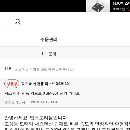
HUUM 스
9
39,800
원
주문관리
1:1 문의
TIP
궁금하신 사항을 간편히 확인해주세요!
상품명
픽스 러쉬 전동 킥보드 XSM-301
픽스 러쉬 전동 킥보드 XSM-301 관리 가이드
앱스토리영자
2018-11-12 11:43
안녕하세요. 앱스토리몰입니다.
고성능 모터와 서스펜션 탑재로 빠른 속도와 안정적인 주행
픽스 러쉬 전동 킥보드 XSM-301을 구매해 주신 고객분들께