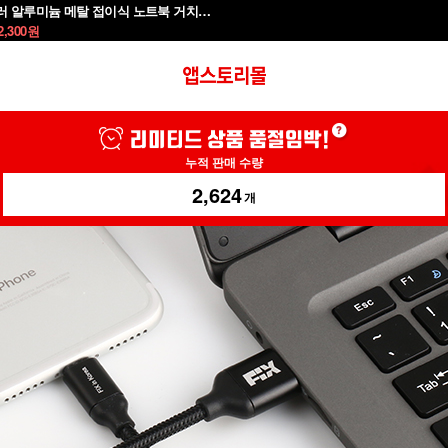
모락 시뮬러 알루미늄 메탈 접이식 노트북 거치대S
2,300
원
누적 판매 수량
2,624
개