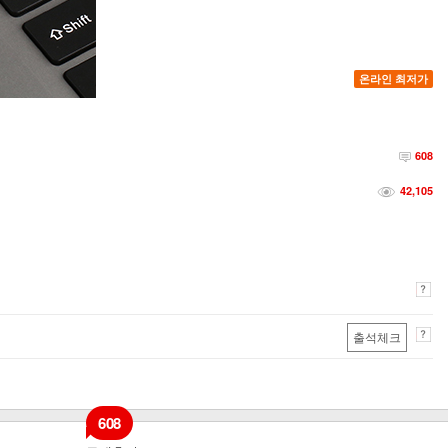
온라인 최저가
608
42,105
출석체크
608