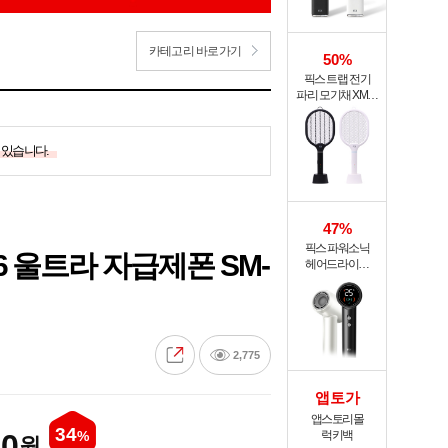
카테고리 바로가기
50%
픽스 트랩 전기
파리 모기채 XMR-
301
 있습니다.
47%
픽스 파워소닉
 울트라 자급제폰 SM-
헤어드라이기
XHS-702
2,775
앱토가
앱스토리몰
34
00
%
럭키백
원