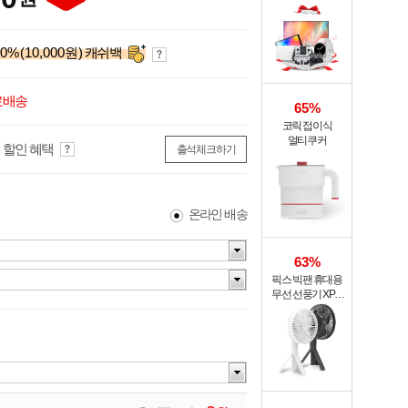
0
%
(10,000원)
캐쉬백
료배송
65%
코릭 접이식
멀티쿠커
 할인 혜택
출석체크하기
온라인 배송
63%
픽스 빅팬 휴대용
무선 선풍기 XPF-
702