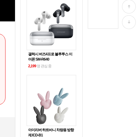
갤럭시 버즈4프로 블루투스 이
어폰 SM-R640
2,199
명 관심 중
아이리버 하트바니 차량용 방향
제 ICD-B1