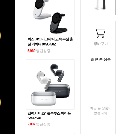
픽스 3in1 마그네틱 고속 무선 충
장바구니
전 거치대 XWC-502
5,969
명 관심 중
최근 본 상품
최근 본 상품이
없습니다.
갤럭시 버즈4 블루투스 이어폰
SM-R540
2,007
명 관심 중