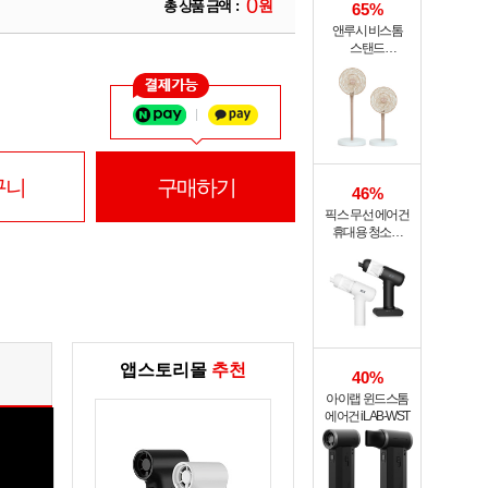
0
원
총 상품 금액 :
65%
앤루시 비스톰
스탠드
써큘레이터 ASF-
200A
구니
구매하기
46%
픽스 무선 에어건
휴대용 청소기
PRO XVC-501
앱스토리몰
추천
40%
아이랩 윈드스톰
에어건 iLAB-WST