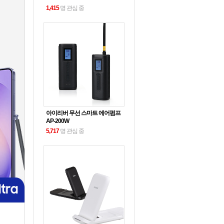
1,415
명 관심 중
아이리버 무선 스마트 에어펌프
AP-200W
5,717
명 관심 중