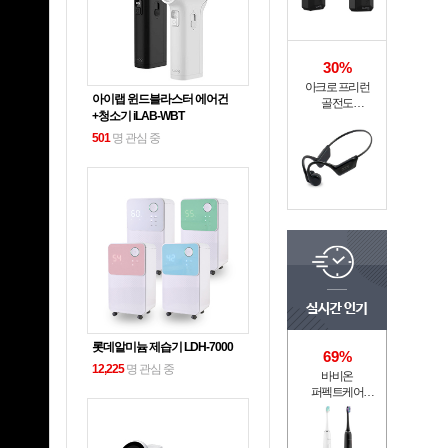
30%
아크로 프리런
아이랩 윈드블라스터 에어건
골전도
+청소기 iLAB-WBT
무선이어폰 MI6-9
501
명 관심 중
롯데알미늄 제습기 LDH-7000
69%
12,225
명 관심 중
바비온
퍼펙트케어
퓨어슬림
음파전동칫솔