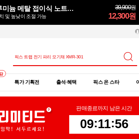
39,900
원
모락 시뮬러 알루미늄 메탈 접이식 노트북 거치대S
12,300
원
치 및 높낮이 조절 가능
감
특가 기획전
출석·혜택
픽스 온 스타
판매종료까지 남은 시간
:
:
0
9
1
1
5
5