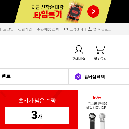
로그인
간편가입
주문/배송 조회
1:1 고객센터
앱 다운로드
구매내역
장바구니
이벤트
멤버십 혜택
50%
초저가 남은 수량
픽스 쿨 휴대용
냉각 선풍기 XPF-
3
502
개